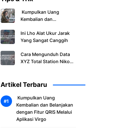
Kumpulkan Uang
Kembalian dan
Belanjakan dengan Fitur
Ini Lho Alat Ukur Jarak
QRIS Melalui Aplikasi
Yang Sangat Canggih
Virgo
Cara Mengunduh Data
XYZ Total Station Nikon
DTM 322 Dengan
Software Transit
Artikel Terbaru
Kumpulkan Uang
Kembalian dan Belanjakan
dengan Fitur QRIS Melalui
Aplikasi Virgo