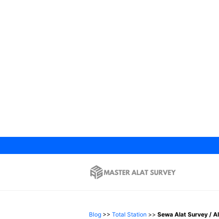
Langsung
ke
isi
Blog
>>
Total Station
>>
Sewa Alat Survey / A