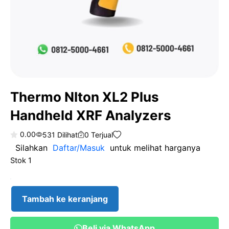
Thermo NIton XL2 Plus
Handheld XRF Analyzers
0.00
531 Dilihat
0 Terjual
0
Silahkan
Daftar/Masuk
untuk melihat harganya
o
u
Stok 1
t
o
f
Kuantitas
5
Thermo
Tambah ke keranjang
NIton
XL2
Beli via WhatsApp