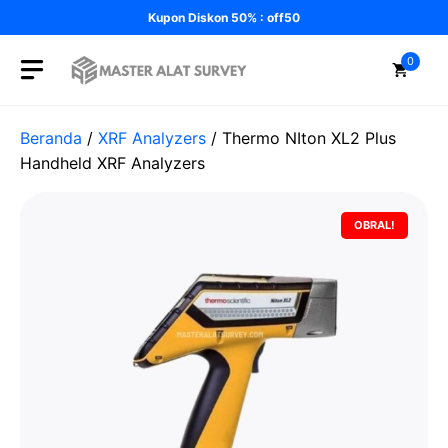
Langsung
Kupon Diskon 50% : off50
ke
isi
0
Beranda
/
XRF Analyzers
/ Thermo NIton XL2 Plus
Handheld XRF Analyzers
OBRAL!