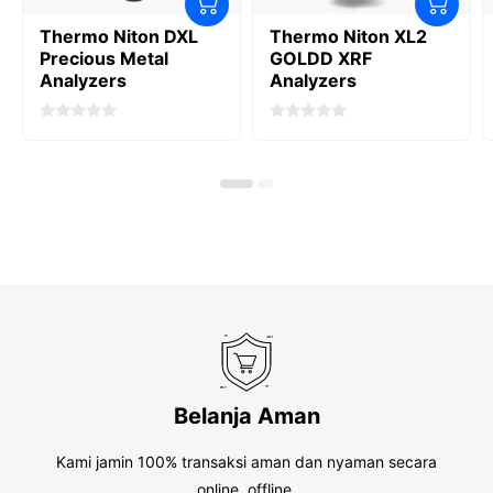
Thermo Niton DXL
Thermo Niton XL2
Precious Metal
GOLDD XRF
Analyzers
Analyzers
0
0
o
o
u
u
t
t
o
o
f
f
5
5
Belanja Aman
Kami jamin 100% transaksi aman dan nyaman secara
online, offline.