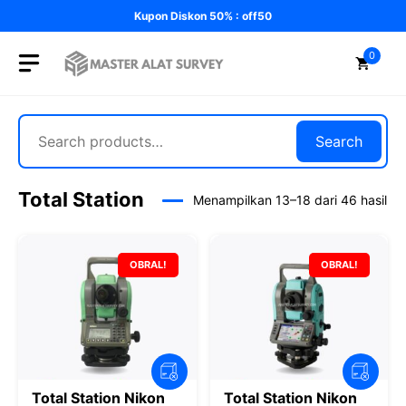
Langsung
Kupon Diskon 50% : off50
ke
isi
0
Search
Search
Total Station
Menampilkan 13–18 dari 46 hasil
OBRAL!
OBRAL!
Total Station Nikon
Total Station Nikon