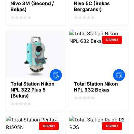
Nivo 3M (Second /
Nivo 5C (Bekas
Bekas)
Bergaransi)
0
0
o
o
u
u
t
t
o
o
OBRAL!
f
f
5
5
Total Station Nikon
Total Station Nikon
NPL 322 Plus 5
NPL 632 Bekas
(Bekas)
0
o
0
u
o
t
u
o
t
f
o
OBRAL!
OBRAL!
5
f
5